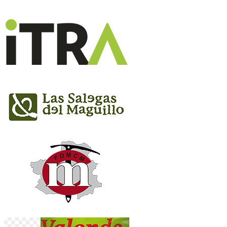
accidentes, avituallamiento final de carrera y
camiseta técnica conmemorativa.