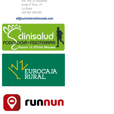
25€ (Incluye Camiseta Técnica Conmemorativa
de la talla seleccionada)
Desde las 23:01 h del 23 enero de 2023;
29€ (No asegura la talla seleccionada de la
Camiseta Técnica Conmemorativa)
Descuento de 5€ a quien posea Licencia 2023
Modalidad B o superior de la Federación de Deportes
de Montaña de Castilla-La Mancha
Incluye; Participación en ½ Maratón La Sarga
2023, dorsal, recorrido señalizado, cronometraje,
avituallamientos, vestuarios-duchas-wc., servicio
de guardarropa, asistencia sanitaria, seguro de