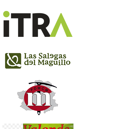
15, y liquido-solido en el Kilómetro 10
aproximadamente, y en Meta (Villaverde de
Guadalimar). En los avituallamientos no habrá
vasos, debiendo portar los participantes su
propio recipiente para líquidos