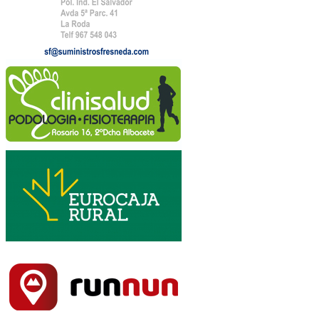
Recorrido:
Transcurrirá principalmente por sendas y
caminos, y en menor medida por asfalto. Con
Salida y Meta en Villaverde de Guadalimar
Con Salida en Villaverde de Guadalimar
transcurrirá por el paraje de Arroyo del Tejo,
Cruz del Pernales, Picayo, La Sarga, Los
Picarazos, y Meta en Villaverde de Guadalimar
El recorrido estará señalizado con cintas,
banderines y/o placas, vistosos y perfectamente
ubicados en cada cruce, siendo responsabilidad
del corredor la localización de la señalización
Avituallamientos líquidos en los Kilómetros 5 y