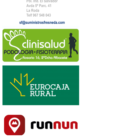
Combinada Masculina
Combinada Femenina
General Cadetes
General Cadetes Masculina
General Cadetes Femenina
General Trail Iniciación
General Trail Iniciación Masculina
General Trail Iniciación Femenina
Copa CLM Trail La Sarga - General