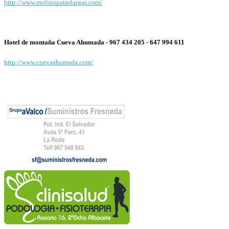
http://www.molinopataslargas.com/
Hotel de montaña Cueva Ahumada -
967 434 205 - 647 994 611
http://www.cuevaahumada.com/
Cabañas Los Pinares del Guadalimar -
646 510 408
http://www.pinaresdelguadalimar.com/
Pensión Guadalimar -
686 94 56 79
Zona Gratuita Caravanas - Furgonetas y Suelo Duro (Centro Socio-Cultural)
Club Villaverde Trail: