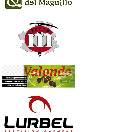
Café Bar Nerea -
967 434 034
Restaurante-Bar Al Bar -
644 86 63 74