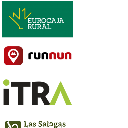
- Enviar mail a villaverdetrail@hotmail.com para información y reserva
Ayuntamiento Villaverde de Guadalimar
DONDE COMER...
Las Salegas del Maguillo -
660 249 692
http://lassalegasdelmaguillo.com/es/
Hotel de montaña Cueva Ahumada -
967 434 205 - 647 994 611
http://www.cuevaahumada.com/