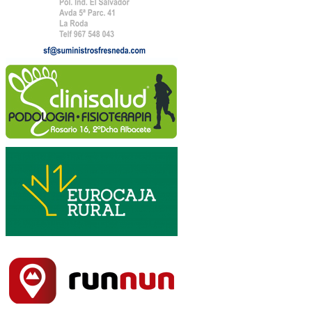
de
19Km. y 2.800m
de desnivel acumulado.
Los participantes saldrán en masa.
Tiempos de paso Máximos:
Km 10; 3 horas y 30 minutos
Meta; 5 horas
Art.3;
El
plazo de inscripción
será:
Desde las 12:00 h. del 24 de noviembre de 2022
hasta las 20:00 h. del 20 de febrero de 2023 o
hasta completar plazas
Art.4;
El número
máximo de inscripciones
es de 300,
salvo modificaciones posteriores consideradas