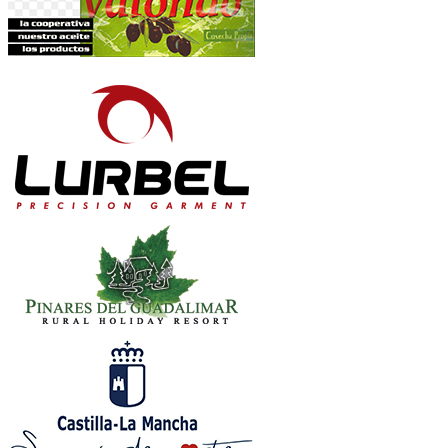
General Femenina: Todas las participantes
femeninas que finalicen dentro del tiempo
máximo establecido
Sénior Masculina: Hombres de 18 a 39 años (a
31 de diciembre de 2023) que finalicen dentro
del tiempo máximo establecido
Sénior Femenina: Mujeres de 18 a 39 años (a 31
de diciembre de 2023) que finalicen dentro del
tiempo máximo establecido
Veterana Masculina: Hombres de 40 a 50 años (a
31 de diciembre de 2023) que finalicen dentro
del tiempo máximo establecido
Veterana Femenina: Mujeres de 40 a 50 años (a
31 de diciembre de 2023) que finalicen dentro