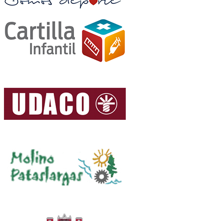
del tiempo máximo establecido
Máster Masculina: Hombres con 51 y más años
(a 31 de diciembre de 2023) que finalicen dentro
del tiempo máximo establecido
Máster Femenina: Mujeres con 51 y más años (a
31 de diciembre de 2023) que finalicen dentro
del tiempo máximo establecido
Art.7; Clasificación
: se establecerá teniendo en cuenta
el tiempo empleado por los participantes que realicen
todo el recorrido y finalicen antes del tiempo
establecido, siendo los ganadores los que acumulen
menos tiempo en completar dicho recorrido.
Art.8; Premios
: