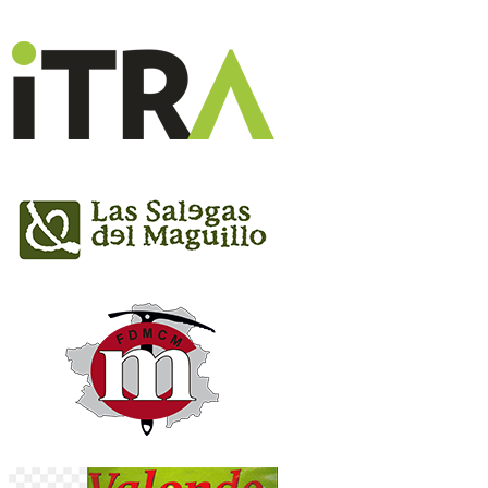
oportunas por la organización, pasando a lista de
espera el resto de solicitudes recibidas.
Art.5;
La inscripción incluye
: Participación en ½
Maratón La Sarga 2023, dorsal, recorrido señalizado,
cronometraje, avituallamientos, vestuarios-duchas-wc.,
servicio de guardarropa, asistencia sanitaria, seguro de
accidentes, avituallamiento final de carrera y camiseta
técnica conmemorativa.
Art.6;
Categorías
:
General Masculina: Todos los participantes
masculinos que finalicen dentro del tiempo
máximo establecido