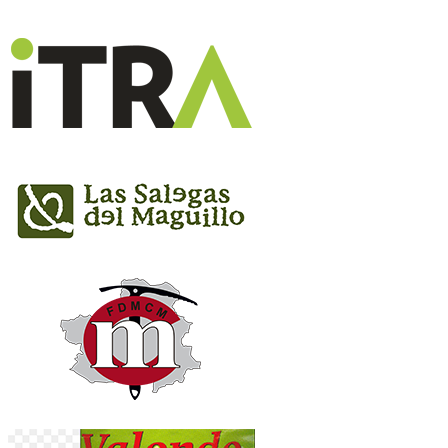
Maratón: Domingo 26 de febrero 2023, 8:45h en
Zona Salida
½ Maratón: Domingo 26 de febrero 2023, 9:15h
en Zona Salida
Entrega de Premios:
½ Maratón: Domingo 26 de febrero 2023,
13:30h en Zona Salida/Meta
Maratón: Domingo 26 de febrero 2023, 15:00h
en Zona Salida/Meta