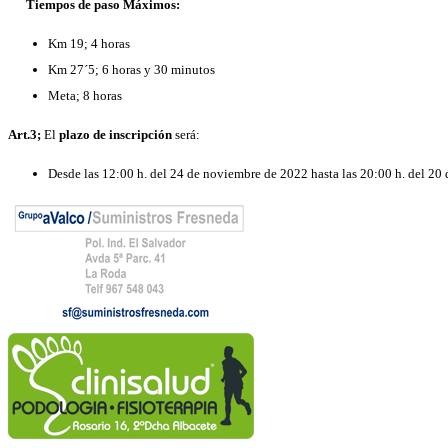
Tiempos de paso Máximos:
Km 19; 4 horas
Km 27´5; 6 horas y 30 minutos
Meta; 8 horas
Art.3;
El
plazo de inscripción
será:
Desde las 12:00 h. del 24 de noviembre de 2022 hasta las 20:00 h. del 20 
Art.4;
El número
máximo de inscripciones
es de 300, salvo modificaciones poster
Art.5;
La inscripción incluye
: Participación en Maratón La Sarga 2023, dorsal, r
sanitaria, seguro de accidentes, avituallamiento final de carrera, camiseta técn
Art.6;
Categorías
:
General Masculina: Todos los participantes masculinos que finalicen den
General Femenina: Todas las participantes femeninas que finalicen dentr
Sénior Masculina: Hombres de 18 a 39 años (a 31 de diciembre de 2023) q
Sénior Femenina: Mujeres de 18 a 39 años (a 31 de diciembre de 2023) qu