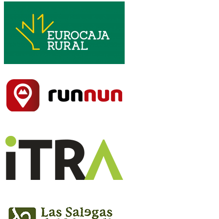
Veterana Masculina: Hombres de 40 a 50 años (a 31 de diciembre de 2023
Veterana Femenina: Mujeres de 40 a 50 años (a 31 de diciembre de 2023) 
Máster Masculina: Hombres con 51 y más años (a 31 de diciembre de 2023
Máster Femenina: Mujeres con 51 y más años (a 31 de diciembre de 2023)
Equipos: Se obtendrá de la suma de tiempos de los 3 mejores clasificado
hayan solicitado previamente su participación en dicha Categoría
Art.7; Clasificación
: se establecerá teniendo en cuenta el tiempo empleado por lo
acumulen menos tiempo en completar dicho recorrido.
Art.8; Premios
:
Trofeo para los 3 primeros clasificados de General Masculina y Femenina
Trofeo para los 3 primeros Equipos clasificados
Regalo para los 3 primeros clasificados de Sénior Masculina y Femenina
Art.9;
La organización no devolverá importe alguno una vez realizada la inscripc
Art.10;
La organización se reserva el
derecho de anular la prueba
si no se alcan
se diera se devolvería el importe de las inscripciones.