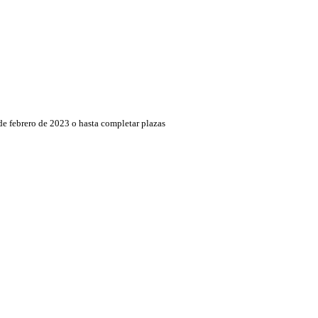
de febrero de 2023 o hasta completar plazas
iores consideradas oportunas por la organización, pasando a lista de espera el resto
ecorrido señalizado, cronometraje, avituallamientos, vestuarios-duchas-wc., servicio
ica conmemorativa y regalo Finisher para todos los que terminen dentro del tiempo m
tro del tiempo máximo establecido
o del tiempo máximo establecido
ue finalicen dentro del tiempo máximo establecido
e finalicen dentro del tiempo máximo establecido