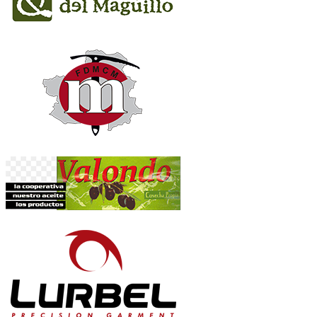
Art.11;
El participante asume
que para la realización de la prueba es necesaria u
Art.12; La organización no se hace responsable
de ningún accidente del que pudi
Art.13;
La organización contratara un
seguro de accidentes nominal
para los par
ceder el dorsal
a otro participante sin la autorización expresa de la organización
Art.14;
La organización cuenta con servicio de
asistencia sanitaria
para los part
Art.15;
Los participantes han de utilizar
equipamiento específico
para correr por
saludables y optimas, ateniéndose a los posibles cambios meteorológicos y a sus 
función de la meteorología.
Art.16;
Todo corredor que sea susceptible de ser adelantado
deberá dejar pasar
a
descalificación.
Art.17;
Es obligatorio que
el dorsal
este colocado de forma visible para el perfect
Art.18;
La prueba recorre zonas de gran valor natural por lo que es de obligado c
señalizado. El incumplimiento de este artículo puede ser motivo de descalificaci